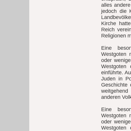
alles andere
jedoch die 
Landbevölker
Kirche hat
Reich verein
Religionen m
Eine beso
Westgoten n
oder wenige
Westgoten 
einführte. A
Juden in Por
Geschichte
weitgehend
anderen Vol
Eine beso
Westgoten n
oder wenige
Westgoten 