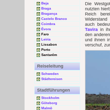
Beja
Die Westgot
Braga
nutzten hie
Bragança
Reich ber
Castelo Branco
Widerstand 
Coimbra
auch bedeu
Évora
Tavira
in ih
Faro
den anderen 
Leiria
und ihnen in
Lissabon
verschuf, zu
Porto
Santarém
Reiseleitung
Schweden
Städtereisen
Stadtführungen
Stockholm
Göteborg
Malmö