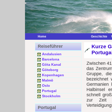
Home
Geschichte
Kurze G
Reiseführer
Portuga
Andalusien
Barcelona
Zwischen 41
Göta Kanal
das Zentrum
Göteborg
Gruppe, d
Kopenhagen
bezeichnet
Malmö
Germanien 
Oslo
Halbinsel e
Portugal
schnell groß
Stockholm
zur Zeit
Verteidigung
Portugal