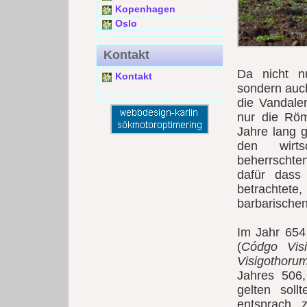
Kopenhagen
Oslo
Kontakt
Da nicht n
Kontakt
sondern auc
die Vandale
nur die Rö
Jahre lang 
den wirts
beherrschten
dafür dass
betrachtete,
barbarischen
Im Jahr 654
(
Códgo Visi
Visigothoru
Jahres 506,
gelten soll
entsprach, 