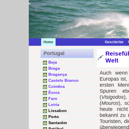
Home
Geschichte
Reisefü
Portugal
Welt
Beja
Braga
Auch wenn 
Bragança
Europas ist,
Castelo Branco
ersten Men
Coimbra
Spuren eb
Évora
(
Visigodos
)
Faro
(
Mouros
), s
Leiria
heute nicht
Lissabon
bekannt zu 
Porto
Touristen, di
Santarém
überwiegen
Setúbal