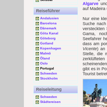
Algarve
und
auf Madeira 
Reiseführer
Andalusien
Nur eine kl
Barcelona
Suche nach 
Dänemark
versteckten
Göta Kanal
Gama, noc
Göteborg
Seefahrer he
Gotland
dass am por
Kopenhagen
Vicente
) an
Malmö
Stelle, di
Öland
zerklüftete
Oslo
scheinenden 
Portugal
gibt es in Po
Schweden
Tourist betre
Stockholm
Reiseleitung
Schweden
Städtereisen