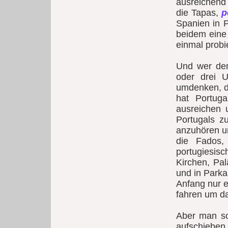
ausreichend 
die Tapas,
p
Spanien in P
beidem eine 
einmal probie
Und wer den
oder drei U
umdenken, d
hat Portuga
ausreichen
Portugals z
anzuhören un
die Fados
portugiesisc
Kirchen, Pa
und in Parka
Anfang nur e
fahren um d
Aber man sol
aufschieben