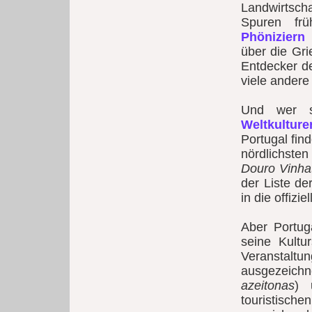
Landwirtsch
Spuren frü
Phöniziern
über die Gri
Entdecker d
viele andere
Und wer s
Weltkulture
Portugal fin
nördlichste
Douro Vinha
der Liste de
in die offiz
Aber Portuga
seine Kultu
Veranstaltun
ausgezeichn
azeitonas
) 
touristisc