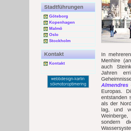
Stadtführungen
Göteborg
Kopenhagen
Malmö
Oslo
Stockholm
Kontakt
In mehrere
Menhire (
an
Kontakt
auch Steink
Jahren err
Geheimniss
Almendres
g
Europas. D
entstanden s
als der Nor
lag, und v
Weinberge, 
sondern d
Wassersys